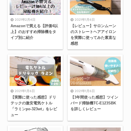
2021年2月4日
2021年1月6日
Amazonで買える【評価4以
【レビュー】サロンムーン
上】のおすすめ掃除機をタ
のストレートヘアアイロン
イプ別に紹介
を実際に使ってみた素直な
感想
2021年1月6日
2021年1月6日
【実際に使った感想】ドリ
【3年間使った感想】ツイン
テックの激安電気ケトル
バード掃除機TC-E123SBK
「ラミンpo-323wt」をレビ
を詳しくレビュー
ュー