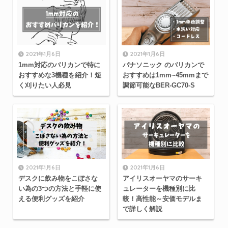
2021年1月6日
2021年1月6日
1mm対応のバリカンで特に
パナソニック のバリカンで
おすすめな3機種を紹介！短
おすすめは1mm~45mmまで
く刈りたい人必見
調節可能なBER-GC70-S
2021年1月6日
2021年1月6日
デスクに飲み物をこぼさな
アイリスオーヤマのサーキ
い為の3つの方法と手軽に使
ュレーターを機種別に比
える便利グッズを紹介
較！高性能～安価モデルま
で詳しく解説